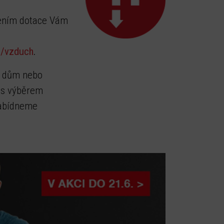
zením dotace Vám
h/vzduch
.
áš dům nebo
s výběrem
nabídneme