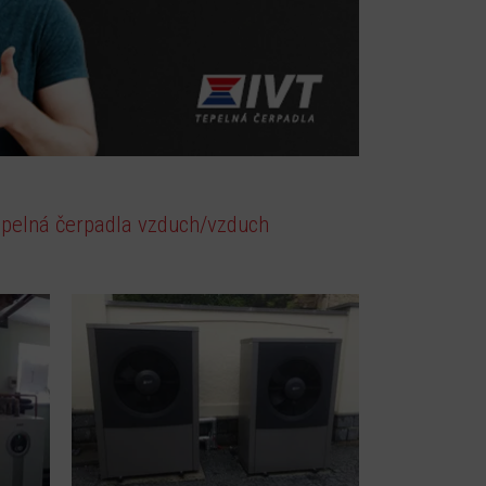
pelná čerpadla vzduch/vzduch