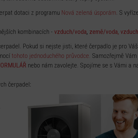
erpat dotaci z programu
Nová zelená úsporám
. S vyří
nějších kombinacích -
vzduch/voda
,
země/voda,
vzduc
rpadel. Pokud si nejste jisti, které čerpadlo je pro V
omocí
tohoto jednoduchého průvodce.
Samozřejmě Vám 
FORMULÁŘ
nebo nám zavolejte. Spojíme se s Vámi a 
ch čerpadel: