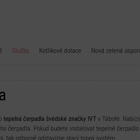
ě
Služby
Kotlíkové dotace
Nová zelená úspo
a
ro
tepelná čerpadla švédské značky IVT
v Táboře. Nabíz
ho čerpadla. Pokud budete instalovat tepelné čerpadlo
í, tak odborně odstavíme starý topný systém.