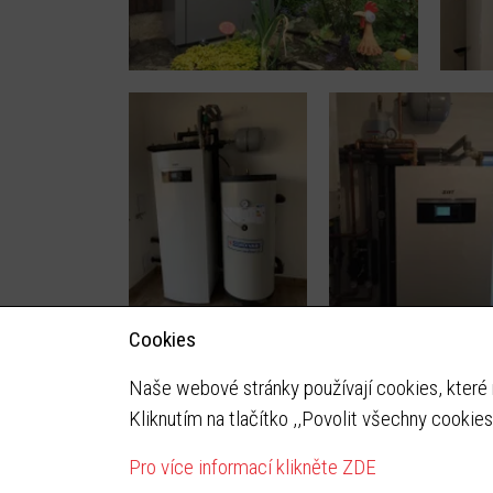
Cookies
Naše webové stránky používají cookies, které 
Kliknutím na tlačítko ,,Povolit všechny cookies
Instaltherm
Pod Kovosvitem 1431
Pro více informací klikněte ZDE