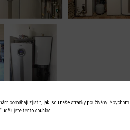
nám pomáhají zjistit, jak jsou naše stránky používány. Abychom 
“ udělujete tento souhlas.
Email:
suna@instaltherm.cz
ww
Tel:
+420 608 966 856