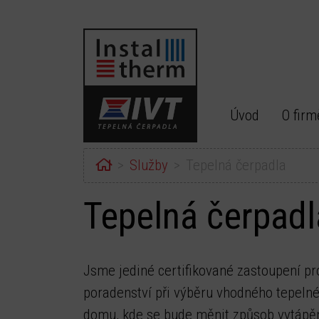
Úvod
O firm
Home
Služby
Tepelná čerpadla
Tepelná čerpadl
Jsme jediné certifikované zastoupení p
poradenství při výběru vhodného tepelné
domu, kde se bude měnit způsob vytápěn