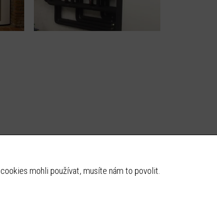
cookies mohli používat, musíte nám to povolit.
w stránky vytvořil
eclair design s.r.o.