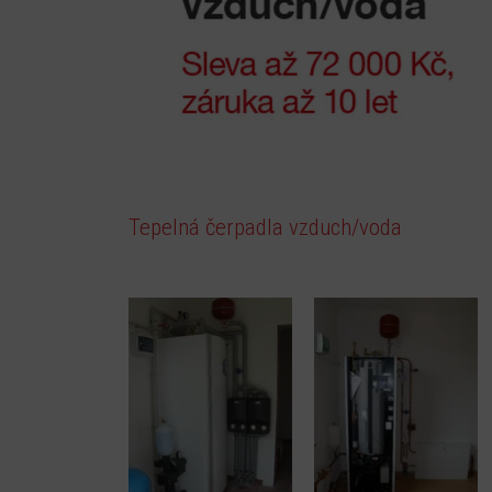
Tepelná čerpadla vzduch/voda