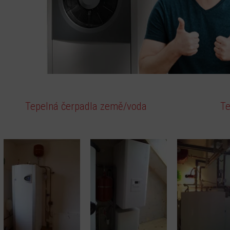
Tepelná čerpadla země/voda
Te