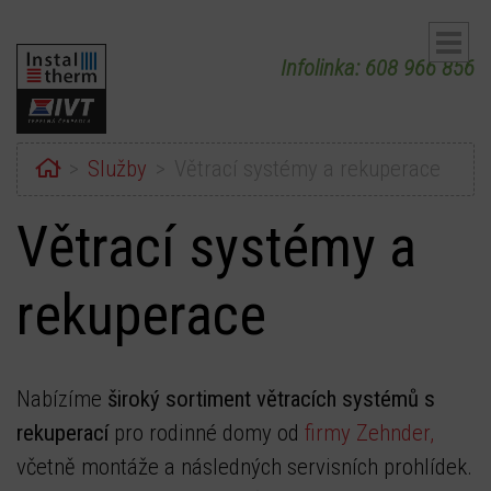
Infolinka: 608 966 856
Home
Služby
Větrací systémy a rekuperace
Větrací systémy a
ubmenu
rekuperace
ubmenu
Nabízíme
široký sortiment větracích systémů s
rekuperací
pro rodinné domy od
firmy Zehnder,
včetně montáže a následných servisních prohlídek.