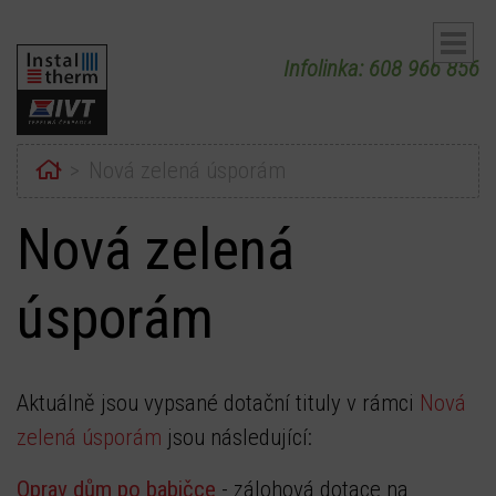
Infolinka: 608 966 856
Home
Nová zelená úsporám
Nová zelená
ubmenu
úsporám
ubmenu
Aktuálně jsou vypsané dotační tituly v rámci
Nová
zelená úsporám
jsou následující:
Oprav dům po babičce
- zálohová dotace na