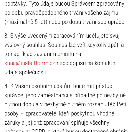
poptávky. Tyto údaje budou Správcem zpracovány
po dobu pravděpodobného trvání vašeho zájmu
(maximálně 5 let) nebo po dobu trvání spolupráce.
3. S výše uvedeným zpracováním udělujete svůj
výslovný souhlas. Souhlas lze vzít kdykoliv zpět, a
to například zasláním emailu na
suna@instaltherm.cz
nebo dopisu na kontaktní
údaje společnosti.
4. K Vašim osobním údajům bude mít přístup
správce, jeho zaměstnanci a případně po nezbytně
nutnou dobu a v nezbytně nutném rozsahu též třetí
osoby – zpracovatelé, kteří poskytnou vhodné
záruky a jejichž zpracování splňuje všechny
požadavky GDPR, a které budou dostatečně chránit