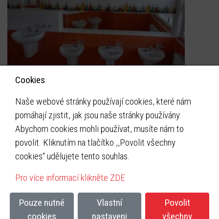
Cookies
Naše webové stránky používají cookies, které nám
pomáhají zjistit, jak jsou naše stránky používány.
Instaltherm
Abychom cookies mohli používat, musíte nám to
Pod Kovosvitem 1431
povolit. Kliknutím na tlačítko ,,Povolit všechny
Sezimovo Ústí II 391 02
cookies“ udělujete tento souhlas.
Email:
suna@instaltherm.cz
Pro více informací klikněte ZDE
Tel:
+420 608 966 856
Pouze nutné
Vlastní
Povolit
cookies
nastaveni
všechny
www stránky vytvořil
eclair design s.r.o.