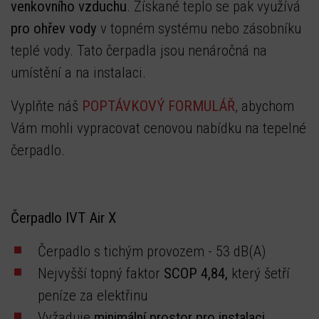
venkovního vzduchu
. Získané teplo se pak využívá
pro ohřev vody
v topném systému nebo zásobníku
teplé vody. Tato čerpadla jsou nenáročná na
umístění a na instalaci.
Vyplňte náš
POPTÁVKOVÝ FORMULÁŘ
, abychom
Vám mohli vypracovat cenovou nabídku na tepelné
čerpadlo.
Čerpadlo IVT Air X
Čerpadlo s tichým provozem - 53 dB(A)
Nejvyšší topný faktor
SCOP 4,84,
který šetří
peníze za elektřinu
Vyžaduje
minimální prostor pro instalaci