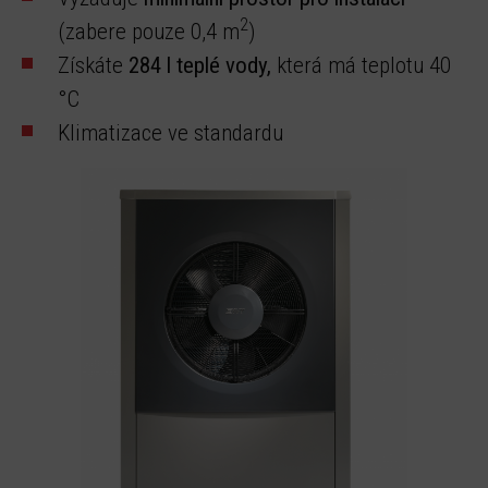
2
(zabere pouze 0,4 m
)
Získáte
284 l teplé vody,
která má teplotu 40
°C
Klimatizace ve standardu