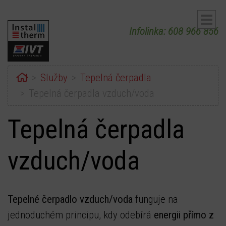
Infolinka: 608 966 856
Home
Služby
Tepelná čerpadla
Tepelná čerpadla vzduch/voda
Tepelná čerpadla
ubmenu
ubmenu
vzduch/voda
Tepelné čerpadlo vzduch/voda
funguje na
jednoduchém principu, kdy odebírá
energii přímo z