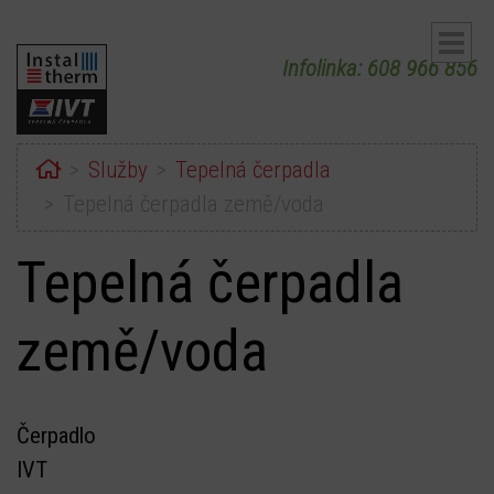
Infolinka: 608 966 856
Home
Služby
Tepelná čerpadla
Tepelná čerpadla země/voda
Tepelná čerpadla
ubmenu
ubmenu
země/voda
Čerpadlo
IVT