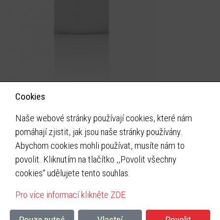
Cookies
Naše webové stránky používají cookies, které nám
pomáhají zjistit, jak jsou naše stránky používány.
Instaltherm
Abychom cookies mohli používat, musíte nám to
Pod Kovosvitem 1431
povolit. Kliknutím na tlačítko ,,Povolit všechny
Sezimovo Ústí II 391 02
cookies“ udělujete tento souhlas.
Email:
suna@instaltherm.cz
Pro více informací klikněte ZDE
Tel:
+420 608 966 856
Pouze nutné
Vlastní
Povolit