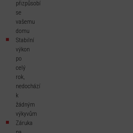
přizpůsobí
se
vašemu
domu
Stabilní
výkon
po
celý
rok,
nedochází
k
žádným
výkyvům
Záruka
na