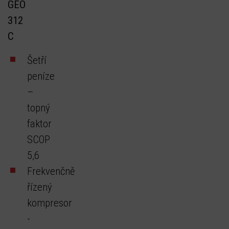
GEO
312
C
Šetří
peníze
–
topný
faktor
SCOP
5,6
Frekvenčně
řízený
kompresor
-